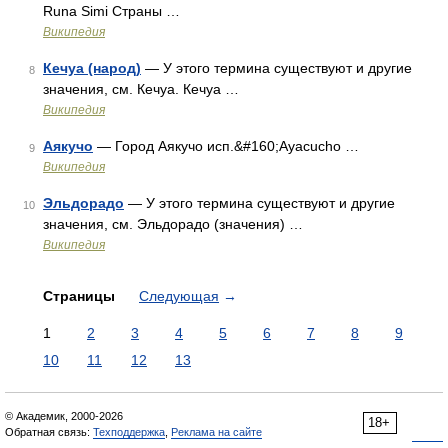
Runa Simi Страны …
Википедия
Кечуа (народ)
— У этого термина существуют и другие
8
значения, см. Кечуа. Кечуа …
Википедия
Аякучо
— Город Аякучо исп.&#160;Ayacucho …
9
Википедия
Эльдорадо
— У этого термина существуют и другие
10
значения, см. Эльдорадо (значения) …
Википедия
Страницы
Следующая
→
1
2
3
4
5
6
7
8
9
10
11
12
13
© Академик, 2000-2026
18+
Обратная связь:
Техподдержка
,
Реклама на сайте