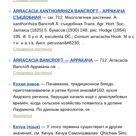
Словарь синонимов
ARRACACIA XANTHORRHIZA BANCROFT - АРРАКАЧА
4
СЪЕДОБНАЯ
— см. 712. Многолетнее растение. A.
xanthorrhiza Bancroft А. съедобная Trans. Agr. Hort. Soc.
Jamaica (1825) 5. Букасов (1930) 248, рис. Hodge (1954)
195, ill. S y n. A. esculenta DC.; Conium arracacha Hook. М е с
т н. н а з в. Англ. peruvian&#8230; …
Справочник растений
ARRACACIA BANCROFT — АРРАКАЧА
— 712. Arracacia
5
Bancroft Арракача см …
Справочник растений
Кухня инков
— Пачаманка, традиционное блюдо,
6
приготавливаемое в уатии Кухня инков&#160; кухня
Андского региона, берущая начало ещё с доколумбовых
времён, когда сельское хозяйство появилось в долине
Лаурикоча. По данным археологов, ок …
Википедия
Кечуа (язык)
— У этого термина существуют и другие
7
значения, см. Кечуа. Кечуа Самоназвание: Qhichwa Simi,