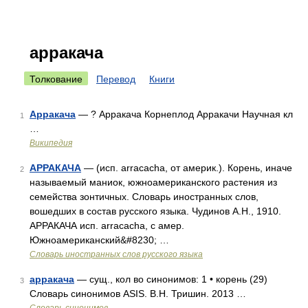
арракача
Толкование
Перевод
Книги
Арракача
— ? Арракача Корнеплод Арракачи Научная кл
1
…
Википедия
АРРАКАЧА
— (исп. arracacha, от америк.). Корень, иначе
2
называемый маниок, южноамериканского растения из
семейства зонтичных. Словарь иностранных слов,
вошедших в состав русского языка. Чудинов А.Н., 1910.
АРРАКАЧА исп. arracacha, с амер.
Южноамериканский&#8230; …
Словарь иностранных слов русского языка
арракача
— сущ., кол во синонимов: 1 • корень (29)
3
Словарь синонимов ASIS. В.Н. Тришин. 2013 …